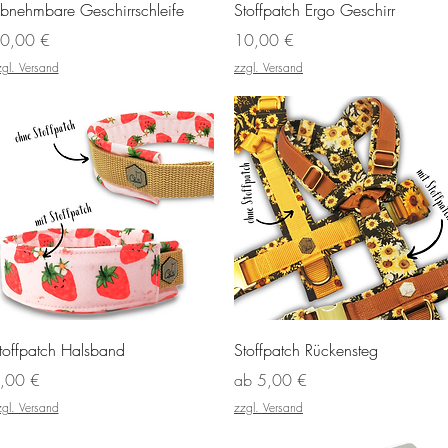
Schnellansicht
Schnellansicht
bnehmbare Geschirrschleife
Stoffpatch Ergo Geschirr
reis
Preis
0,00 €
10,00 €
zgl. Versand
zzgl. Versand
Schnellansicht
Schnellansicht
toffpatch Halsband
Stoffpatch Rückensteg
reis
Sale-Preis
,00 €
ab
5,00 €
zgl. Versand
zzgl. Versand