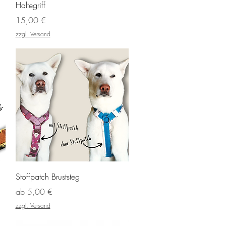
Schnellansicht
Haltegriff
Preis
15,00 €
zzgl. Versand
Schnellansicht
Stoffpatch Bruststeg
Sale-Preis
ab
5,00 €
zzgl. Versand