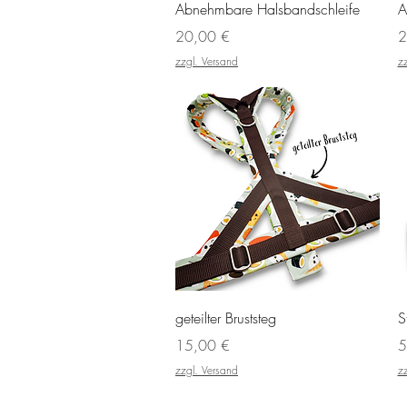
Schnellansicht
Abnehmbare Halsbandschleife
A
Preis
P
20,00 €
2
zzgl. Versand
z
Schnellansicht
geteilter Bruststeg
S
Preis
P
15,00 €
5
zzgl. Versand
z