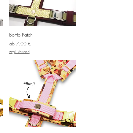
Schnellansicht
BoHo Patch
Sale-Preis
ab
7,00 €
zzgl. Versand