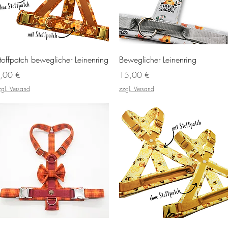
Schnellansicht
Schnellansicht
toffpatch beweglicher Leinenring
Beweglicher Leinenring
reis
Preis
,00 €
15,00 €
zgl. Versand
zzgl. Versand