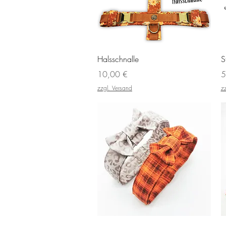
Schnellansicht
Halsschnalle
S
Preis
P
10,00 €
5
zzgl. Versand
z